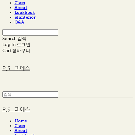
Class
About
Lookbook
planterior
Q&A
Search
검색
Log In
로그인
Cart
장바구니
P.S_ 피에스
P.S_ 피에스
Home
Class
About