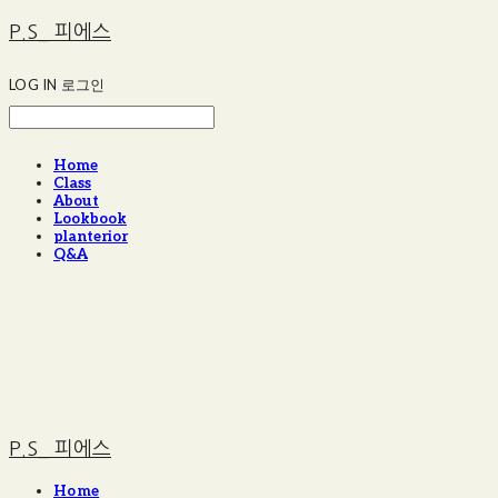
P.S_ 피에스
LOG IN
로그인
Home
Class
About
Lookbook
planterior
Q&A
P.S_ 피에스
Home