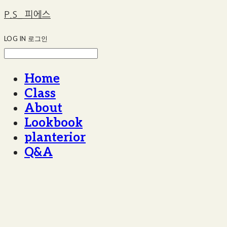
P.S_ 피에스
LOG IN
로그인
Home
Class
About
Lookbook
planterior
Q&A