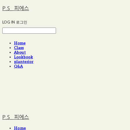
P.S_ 피에스
LOG IN
로그인
Home
Class
About
Lookbook
planterior
Q&A
P.S_ 피에스
Home