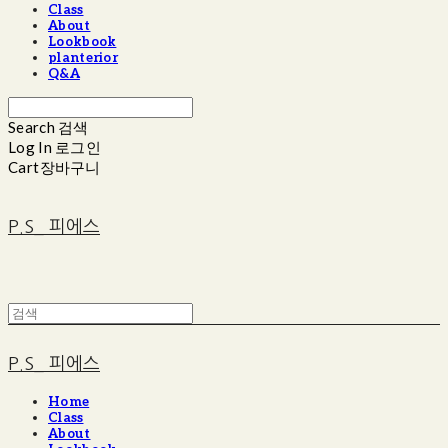
Class
About
Lookbook
planterior
Q&A
Search
검색
Log In
로그인
Cart
장바구니
P.S_ 피에스
P.S_ 피에스
Home
Class
About